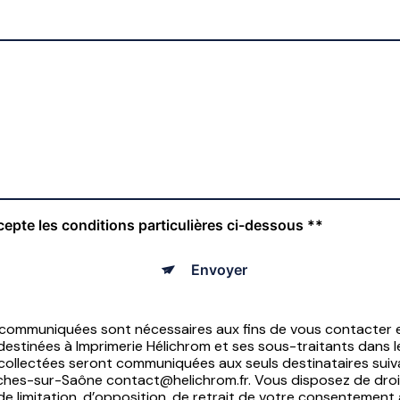
cepte les conditions particulières ci-dessous **
Envoyer
 communiquées sont nécessaires aux fins de vous contacter e
nt destinées à Imprimerie Hélichrom et ses sous-traitants dans 
ollectées seront communiquées aux seuls destinataires suiva
hes-sur-Saône contact@helichrom.fr. Vous disposez de droits
 de limitation, d’opposition, de retrait de votre consentemen