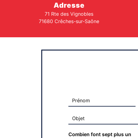
Adresse
71 Rte des Vignobles
71680 Crêches-sur-Saône
Combien font sept plus un