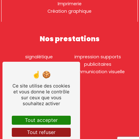
Imprimerie
Création graphique
Nos prestations
signalétique
impression supports
imprimerie
publicitaires
création logo
communication visuelle
étiquette bouteille
Ce site utilise des cookies
de vin
et vous donne le contrôle
impression
sur ceux que vous
étiquette
souhaitez activer
création
graphique
Tout accepter
étiquettes
adhésives
Tout refuser